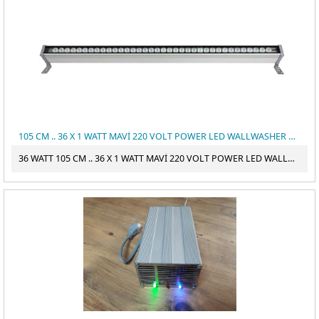
105 CM .. 36 X 1 WATT MAVİ 220 VOLT POWER LED WALLWASHER DUVAR BOYAMA
36 WATT 105 CM .. 36 X 1 WATT MAVİ 220 VOLT POWER LED WALLWASHER DUVAR BOYAMA