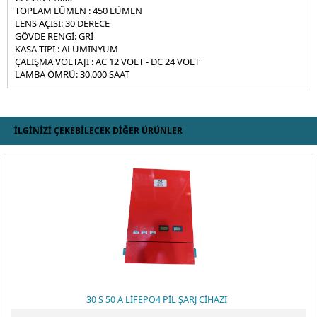
TOPLAM LÜMEN : 450 LÜMEN
SDFSDF
LENS AÇISI: 30 DERECE
GÖVDE RENGİ: GRİ
LED BAHÇE ARMATÜRLERI
KASA TİPİ : ALÜMİNYUM
ÇALIŞMA VOLTAJI : AC 12 VOLT - DC 24 VOLT
AVIZE KUMANDALARI
LAMBA ÖMRÜ: 30.000 SAAT
RGB KUMANDA VE REPEATER
12 VOLT - 24 VOLT WALLWASHER
İLGİNİZİ ÇEKEBİLECEK DİĞER ÜRÜNLER
LED AMPUL
LED CESITLERI
12 VOLT - 24 VOLT LED AMPUL
LED MODÜLLER
LINEER AYDINLATMA
SOLAR PANEL GÜNEŞ PANELLERI
HIDROJEN SISTEMLERI
30 S 50 A LİFEPO4 PİL ŞARJ CİHAZI
INVERTÖRLER