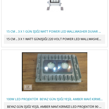
15 CM .. 3 X 1 GÜN IŞIĞI WATT POWER LED WALLWASHER DUVAR BOYAMA
15 CM .. 3 X 1 WATT GÜNIŞIĞI 220 VOLT POWER LED WALLWASHER DUVAR BOYAMA
100W LED PROJEKTÖR BEYAZ GÜN IŞIĞI YEŞİL AMBER MAVİ KIRMIZI LED PROJEKTÖR 90 DERECE 100 WATT
BEYAZ GÜN IŞIĞI YEŞİL AMBER MAVİ KIRMIZI LED PROJEKTÖR 90 DERECE 100 WATT