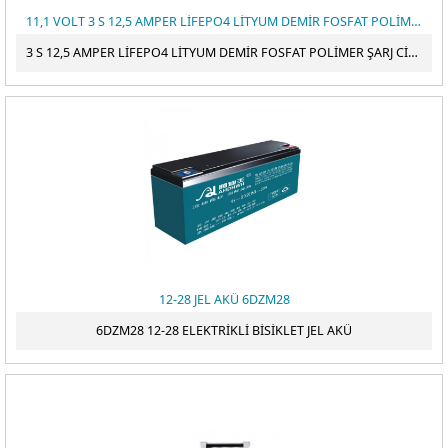
11,1 VOLT 3 S 12,5 AMPER LİFEPO4 LİTYUM DEMİR FOSFAT POLİMER ŞARJ CİHAZI
3 S 12,5 AMPER LİFEPO4 LİTYUM DEMİR FOSFAT POLİMER ŞARJ CİHAZI
12-28 JEL AKÜ 6DZM28
6DZM28 12-28 ELEKTRİKLİ BİSİKLET JEL AKÜ