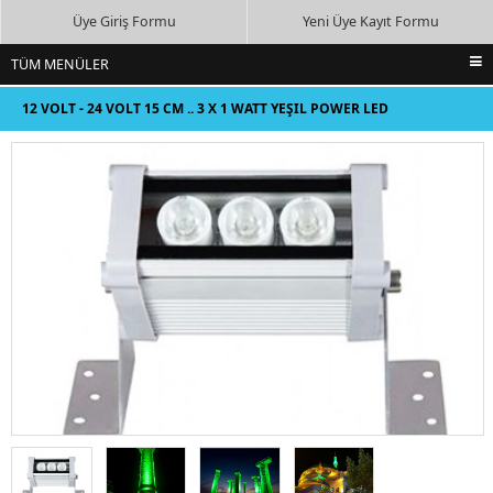
Üye Giriş Formu
Yeni Üye Kayıt Formu
TÜM MENÜLER
ANA SAYFA
12 VOLT - 24 VOLT 15 CM .. 3 X 1 WATT YEŞIL POWER LED
İNDİRİMDEKİLER
WALLWASHER
YENİ EKLENENLER
EN ÇOK SATILANLAR
BİZE ULAŞIN
ALIŞVERİŞ SEPETİ
TÜM KATEGORİLER
LITYUM POLIMER LIFEPO4 PIL AKÜ ŞARJ CIHAZI
AKÜ ŞARJ ALETLERI CIHAZLARI
KAYAN YAZI LED EKRAN ÜRÜNLERI