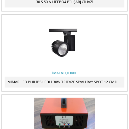
30 S 50 A LİFEPO4 PİL ŞARJ CİHAZI
BALIKÇI LED ÇEŞITLERI
ÖDEME
SMD LED - COB LED ÇIP - POWER LED ÇIP - CREE LED ÇIP - SAMSUNG
LED ÇIP
ELEKTRONIK ÜRÜNLER
KUYUMCU LED VITRIN AYDINLATMALARI
İMALATÇIDAN
MIMAR LED PHILIPS LEDLI 30W TRIFAZE SIYAH RAY SPOT 12 CM ILIK BEYAZ IŞIK 4000K