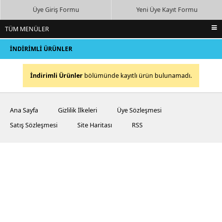
Üye Giriş Formu
Yeni Üye Kayıt Formu
TÜM MENÜLER
ANA SAYFA
İNDİRİMLİ ÜRÜNLER
İNDİRİMDEKİLER
İndirimli Ürünler
bölümünde kayıtlı ürün bulunamadı.
YENİ EKLENENLER
EN ÇOK SATILANLAR
Ana Sayfa
Gizlilik İlkeleri
Üye Sözleşmesi
BİZE ULAŞIN
Satış Sözleşmesi
Site Haritası
RSS
ALIŞVERİŞ SEPETİ
TÜM KATEGORİLER
LITYUM POLIMER LIFEPO4 PIL AKÜ ŞARJ CIHAZI
AKÜ ŞARJ ALETLERI CIHAZLARI
KAYAN YAZI LED EKRAN ÜRÜNLERI