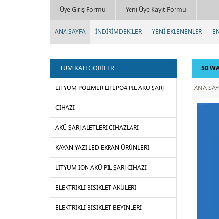
Üye Giriş Formu
Yeni Üye Kayıt Formu
ANA SAYFA
İNDİRİMDEKİLER
YENİ EKLENENLER
EN
TÜM KATEGORİLER
50 WA
LITYUM POLIMER LIFEPO4 PIL AKÜ ŞARJ
ANA SAY
CIHAZI
AKÜ ŞARJ ALETLERI CIHAZLARI
KAYAN YAZI LED EKRAN ÜRÜNLERI
LITYUM ION AKÜ PIL ŞARJ CIHAZI
ELEKTRIKLI BISIKLET AKÜLERI
ELEKTRIKLI BISIKLET BEYINLERI