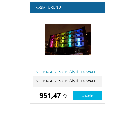
FIRSAT ÜRÜNÜ
6 LED RGB RENK DEĞİŞTİREN WALLWASHER TÜM RENKLERİ YAKALAR RGB WALLWASHER DUVAR BOYAMA
6 LED RGB RENK DEĞİŞTİREN WALLWASHER TÜM RENKLERİ YAKALAR RGB WALLWASHER DUVAR BOYAMA
951,47
İncele
t