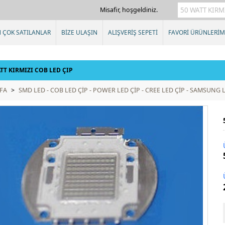
Misafir, hoşgeldiniz.
 ÇOK SATILANLAR
BİZE ULAŞIN
ALIŞVERİŞ SEPETİ
FAVORİ ÜRÜNLERİM
TT KIRMIZI COB LED ÇIP
FA
>
SMD LED - COB LED ÇİP - POWER LED ÇİP - CREE LED ÇİP - SAMSUNG 