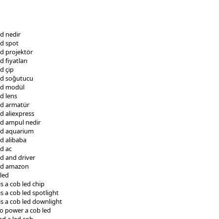
ed nedir
ed spot
ed projektör
d fiyatları
d çip
ed soğutucu
ed modül
d lens
ed armatür
d aliexpress
ed ampul nedir
ed aquarium
ed alibaba
ed ac
ed and driver
ed amazon
 led
s a cob led chip
s a cob led spotlight
is a cob led downlight
o power a cob led