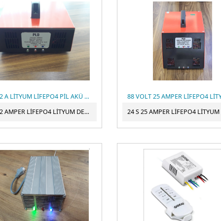
24S 12 A LİTYUM LİFEPO4 PİL AKÜ ŞARJ CİHAZI
24 S 12 AMPER LİFEPO4 LİTYUM DEMİR FOSFAT POLİMER ŞARJ CİHAZI