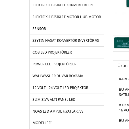
ELEKTRIKLI BISIKLET KONVERTERLERI
ELEKTRIKLI BISIKLET MOTOR-HUB MOTOR
SENSÖR
ZEYTIN HASAT KONVERTÖR INVERTÖR VS
COB LED PROJEKTÖRLER
POWER LED PROJEKTÖRLER
Ürün 
WALLWASHER DUVAR BOYAMA
KARGO
12 VOLT - 24 VOLT LED PROJEKTOR
BU A
SATI
SLIM SIVA ALTI PANEL LED
8 DZM
16 VO
NOAS LED AMPUL FIYATLARI VE
BU AK
MODELLERI