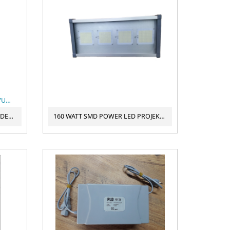
88 VOLT 25 AMPER LİFEPO4 LİTYUM DEMİR FOSFAT POLİMER ŞARJ CİHAZI
24 S 25 AMPER LİFEPO4 LİTYUM DEMİR FOSFAT POLİMER ŞARJ CİHAZI
160 WATT SMD POWER LED PROJEKTÖR GERÇEK GÜÇTE