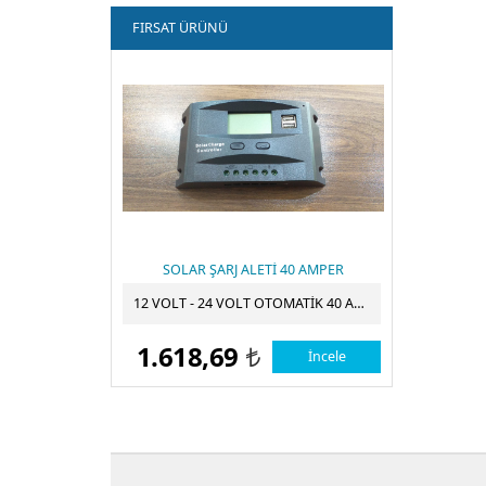
FIRSAT ÜRÜNÜ
SOLAR ŞARJ ALETİ 40 AMPER
12 VOLT - 24 VOLT OTOMATİK 40 AMPER SOLAR ŞARJ CİHAZI
1.618,69
İncele
t