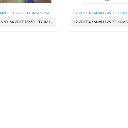
20S 5 AMPER 18650 LİTYUM AKÜ ŞARJ CİHAZI
20 S 5 A 83 -84 VOLT 18650 LİTYUM İON PİL GURUBU AKÜ ŞARJ CİHAZI