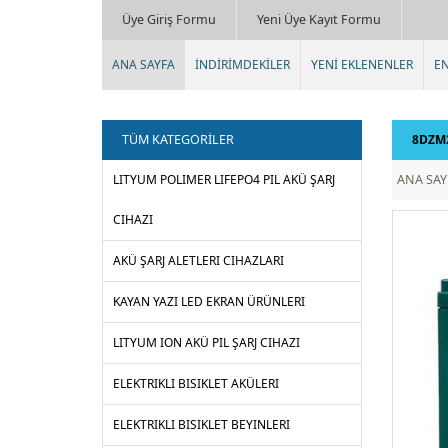
Üye Giriş Formu
Yeni Üye Kayıt Formu
ANA SAYFA
İNDİRİMDEKİLER
YENİ EKLENENLER
EN
TÜM KATEGORİLER
8DZM2
LITYUM POLIMER LIFEPO4 PIL AKÜ ŞARJ
ANA SAY
CIHAZI
AKÜ ŞARJ ALETLERI CIHAZLARI
KAYAN YAZI LED EKRAN ÜRÜNLERI
LITYUM ION AKÜ PIL ŞARJ CIHAZI
ELEKTRIKLI BISIKLET AKÜLERI
ELEKTRIKLI BISIKLET BEYINLERI